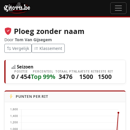
Ploeg zonder naam
Door
Tom Van Gijsegem
Vergelijk
Klassement
Seizoen
POSITIE
PERCENTIEL
TOTAAL PTN
LAATSTE RIT
BESTE RIT
0 / 454
Top 99%
3476
1500
1500
PUNTEN PER RIT