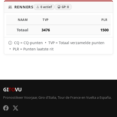
RENNERS
0 actief
GP: 0
NAAM
TVP
PLR
Totaal
3476
1500
CQ = CQ-punten • TVP = Totaal verzamelde punten
• PLR = Punten laatste rit
GI
TO
VU
Pronostikeer Voorjaar, Giro d'Italia, Tour de France en Vuelta a España.