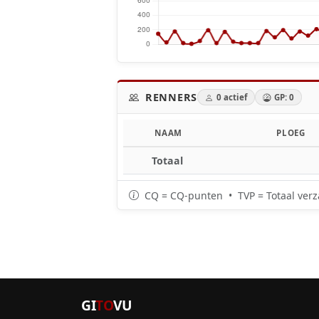
RENNERS
0 actief
GP: 0
NAAM
PLOEG
Totaal
CQ = CQ-punten • TVP = Totaal verz
GI
TO
VU