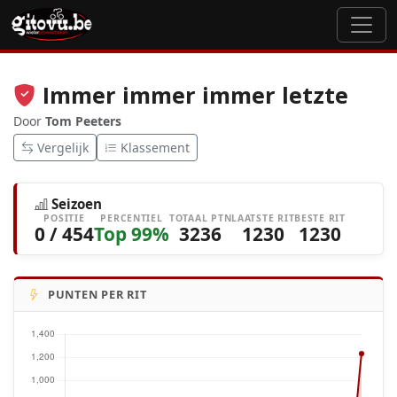
Immer immer immer letzte
Door
Tom Peeters
Vergelijk
Klassement
Seizoen
POSITIE
PERCENTIEL
TOTAAL PTN
LAATSTE RIT
BESTE RIT
0 / 454
Top 99%
3236
1230
1230
PUNTEN PER RIT