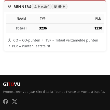
RENNERS
0 actief
GP: 0
NAAM
TVP
PLR
Totaal
3236
1230
CQ = CQ-punten • TVP = Totaal verzamelde punten
• PLR = Punten laatste rit
GI
TO
VU
Pronostikeer Voorjaar, Giro d'Italia, Tour de France en Vuelta a España.