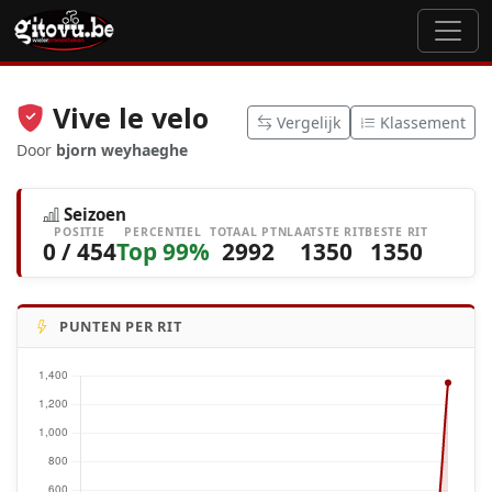
Vive le velo
Vergelijk
Klassement
Door
bjorn weyhaeghe
Seizoen
POSITIE
PERCENTIEL
TOTAAL PTN
LAATSTE RIT
BESTE RIT
0 / 454
Top 99%
2992
1350
1350
PUNTEN PER RIT