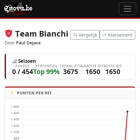
Team Bianchi
Vergelijk
Klassement
Door
Paul Dejace
Seizoen
POSITIE
PERCENTIEL
TOTAAL PTN
LAATSTE RIT
BESTE RIT
0 / 454
Top 99%
3675
1650
1650
PUNTEN PER RIT