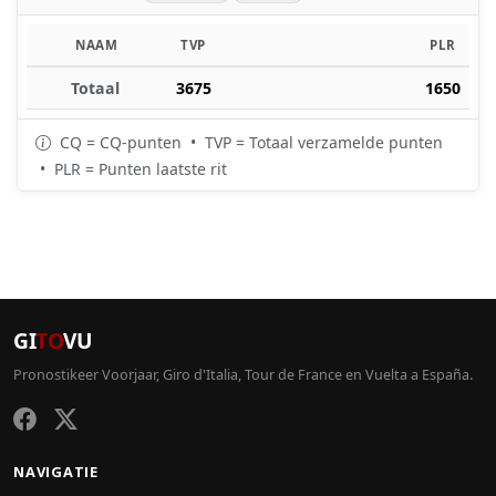
NAAM
TVP
PLR
Totaal
3675
1650
CQ = CQ-punten • TVP = Totaal verzamelde punten
• PLR = Punten laatste rit
GI
TO
VU
Pronostikeer Voorjaar, Giro d'Italia, Tour de France en Vuelta a España.
NAVIGATIE