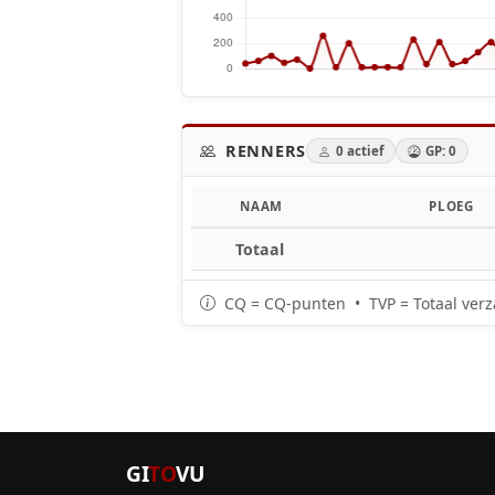
RENNERS
0 actief
GP: 0
NAAM
PLOEG
Totaal
CQ = CQ-punten • TVP = Totaal verz
GI
TO
VU