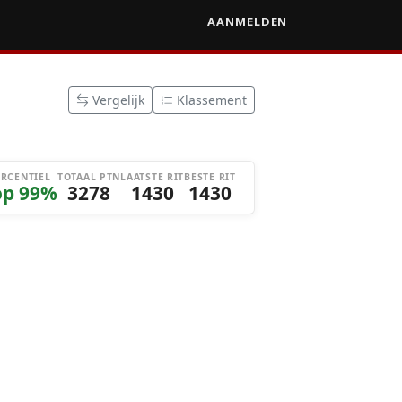
AANMELDEN
Vergelijk
Klassement
ERCENTIEL
TOTAAL PTN
LAATSTE RIT
BESTE RIT
op 99%
3278
1430
1430