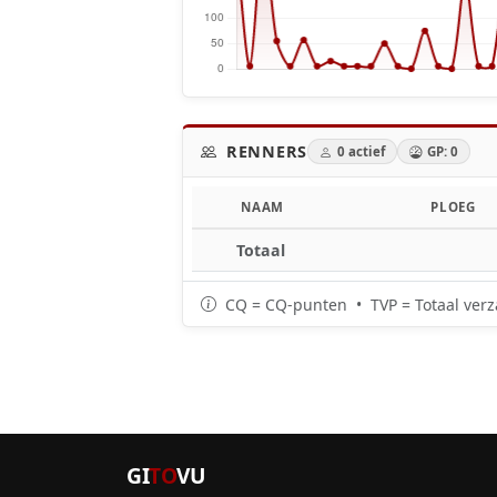
RENNERS
0 actief
GP: 0
NAAM
PLOEG
Totaal
CQ = CQ-punten • TVP = Totaal verz
GI
TO
VU