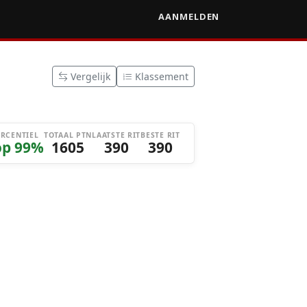
AANMELDEN
Vergelijk
Klassement
ERCENTIEL
TOTAAL PTN
LAATSTE RIT
BESTE RIT
op 99%
1605
390
390