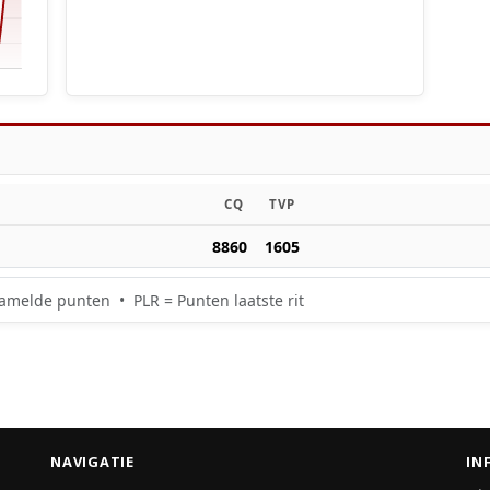
CQ
TVP
8860
1605
amelde punten • PLR = Punten laatste rit
NAVIGATIE
IN