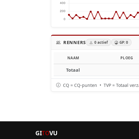
RENNERS
0 actief
GP: 0
NAAM
PLOEG
Totaal
CQ = CQ-punten • TVP = Totaal verz
GI
TO
VU