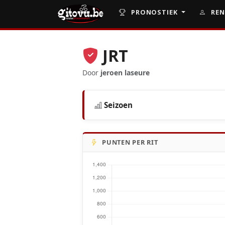
PRONOSTIEK
REN
JRT
Door
jeroen laseure
Seizoen
PUNTEN PER RIT