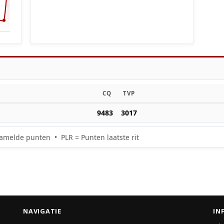
CQ
TVP
9483
3017
amelde punten • PLR = Punten laatste rit
NAVIGATIE
IN