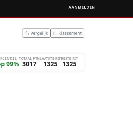
AANMELDEN
Vergelijk
Klassement
ERCENTIEL
TOTAAL PTN
LAATSTE RIT
BESTE RIT
op 99%
3017
1325
1325