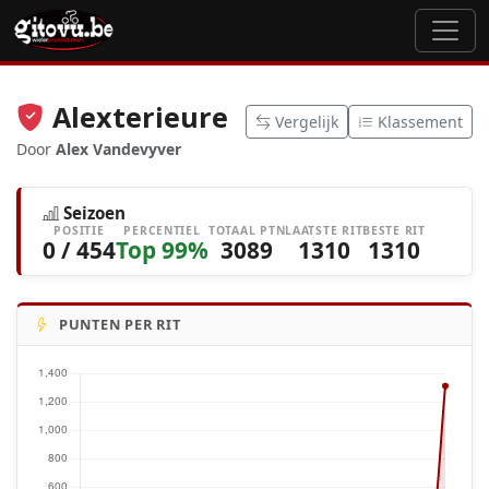
Alexterieure
Vergelijk
Klassement
Door
Alex Vandevyver
Seizoen
POSITIE
PERCENTIEL
TOTAAL PTN
LAATSTE RIT
BESTE RIT
0 / 454
Top 99%
3089
1310
1310
PUNTEN PER RIT