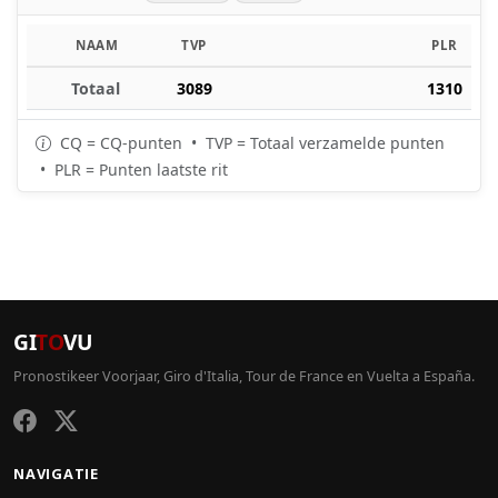
NAAM
TVP
PLR
Totaal
3089
1310
CQ = CQ-punten • TVP = Totaal verzamelde punten
• PLR = Punten laatste rit
GI
TO
VU
Pronostikeer Voorjaar, Giro d'Italia, Tour de France en Vuelta a España.
NAVIGATIE