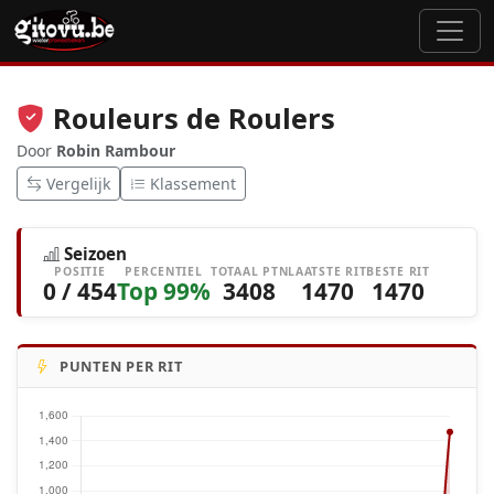
Rouleurs de Roulers
Door
Robin Rambour
Vergelijk
Klassement
Seizoen
POSITIE
PERCENTIEL
TOTAAL PTN
LAATSTE RIT
BESTE RIT
0 / 454
Top 99%
3408
1470
1470
PUNTEN PER RIT