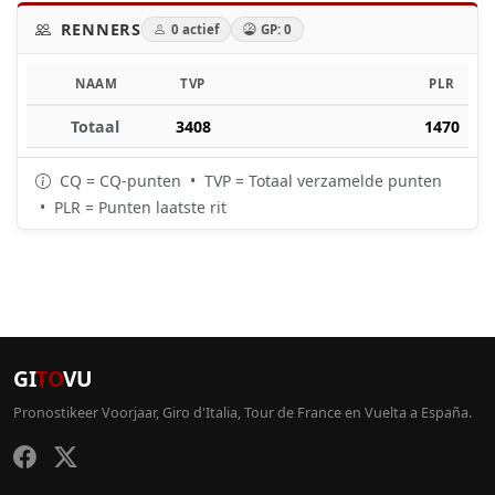
RENNERS
0 actief
GP: 0
NAAM
TVP
PLR
Totaal
3408
1470
CQ = CQ-punten • TVP = Totaal verzamelde punten
• PLR = Punten laatste rit
GI
TO
VU
Pronostikeer Voorjaar, Giro d'Italia, Tour de France en Vuelta a España.