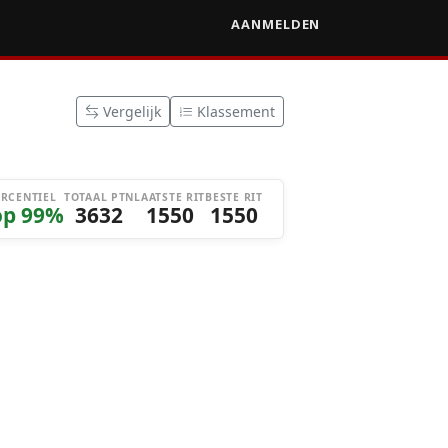
AANMELDEN
Vergelijk
Klassement
ERCENTIEL
TOTAAL PTN
LAATSTE RIT
BESTE RIT
op 99%
3632
1550
1550