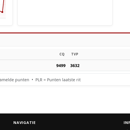
CQ
TVP
9499
3632
amelde punten • PLR = Punten laatste rit
NAVIGATIE
IN