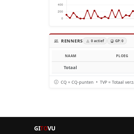
RENNERS
0 actief
GP: 0
NAAM
PLOEG
Totaal
CQ = CQ-punten • TVP = Totaal verz
GI
TO
VU