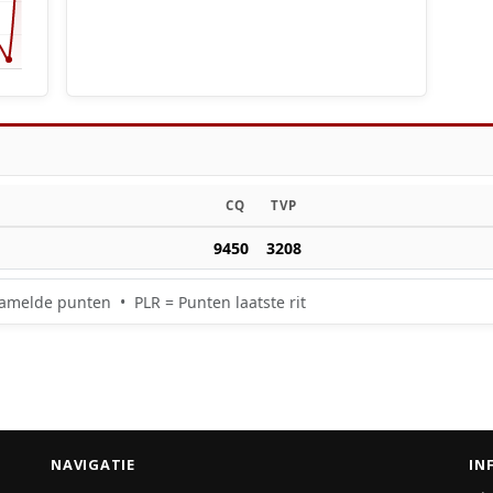
CQ
TVP
9450
3208
amelde punten • PLR = Punten laatste rit
NAVIGATIE
IN