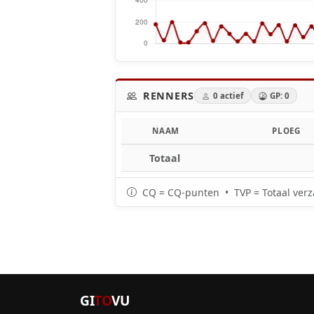
RENNERS
0 actief
GP: 0
NAAM
PLOEG
Totaal
CQ = CQ-punten • TVP = Totaal verz
GI
TO
VU