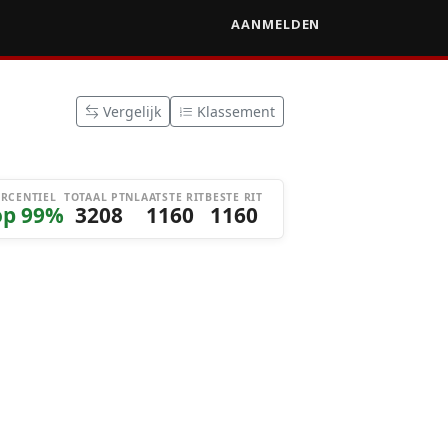
AANMELDEN
Vergelijk
Klassement
ERCENTIEL
TOTAAL PTN
LAATSTE RIT
BESTE RIT
op 99%
3208
1160
1160