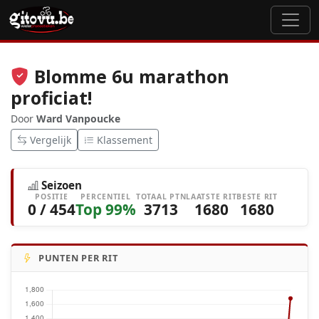
Blomme 6u marathon
proficiat!
Door
Ward Vanpoucke
Vergelijk
Klassement
Seizoen
POSITIE
PERCENTIEL
TOTAAL PTN
LAATSTE RIT
BESTE RIT
0 / 454
Top 99%
3713
1680
1680
PUNTEN PER RIT