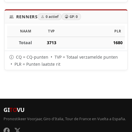
RENNERS
0 actief
GP: 0
NAAM
TVP
PLR
Totaal
3713
1680
CQ = CQ-punten • TVP = Totaal verzamelde punten
• PLR = Punten laatste rit
GI
TO
VU
Pronostikeer Voorjaar, Giro d'Italia, Tour de France en Vuelta a España.