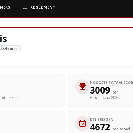
NERS
REGLEMENT
is
 deelnames
HOOGSTE TOTAALSCOR
3009
ptn
anders Fields
Giro d'Italia 2026
R
DIT SEIZOEN
4672
ptn totaal