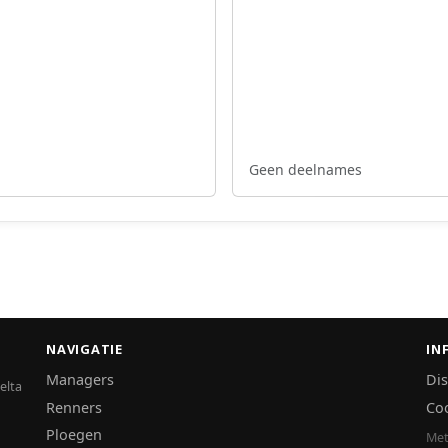
Geen deelnames
NAVIGATIE
IN
Managers
Dis
elta
Renners
Co
Ploegen
Met