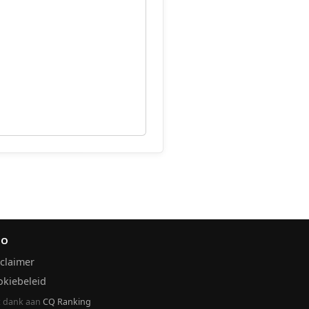
FO
claimer
okiebeleid
 dank aan
CQ Ranking