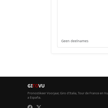
Geen deelnames
GI
TO
VU
Pronostikeer Voorjaar, Giro d'Italia, Tour de France en Vu
a España.