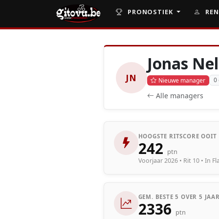
PRONOSTIEK
REN
Jonas Nel
JN
0
Nieuwe manager
Alle managers
HOOGSTE RITSCORE OOIT
242
ptn
Voorjaar 2026 • Rit 10 • In Fl
GEM. BESTE 5 OVER 5 JAA
2336
ptn