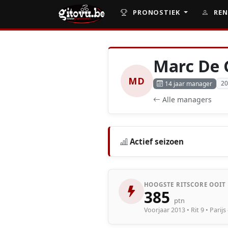
PRONOSTIEK
REN
Marc De 
MD
20
14 jaar manager
Alle managers
Actief seizoen
HOOGSTE RITSCORE OOIT
385
ptn
Voorjaar 2013 • Rit 9 • Parij