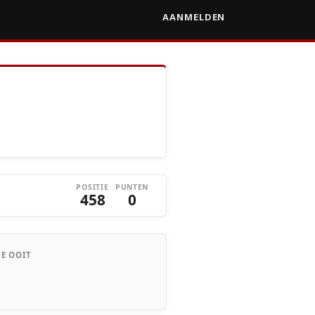
AANMELDEN
POSITIE
PUNTEN
458
0
E OOIT