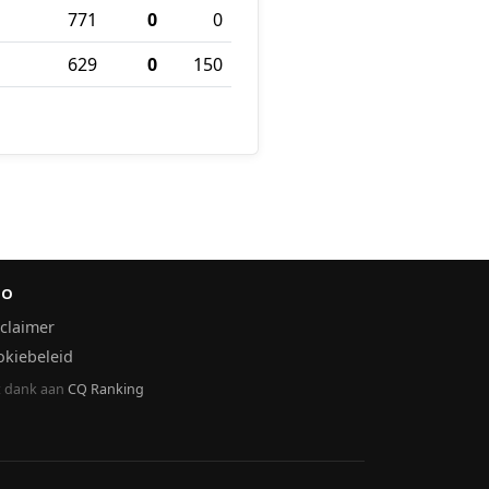
771
0
0
629
0
150
FO
claimer
okiebeleid
 dank aan
CQ Ranking