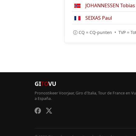
JOHANNESSEN Tobias 
SEIXAS Paul
CQ = CQ-punten • TVP = Tot
GI
TO
VU
Pronostikeer Voorjaar, Giro d'Italia, Tour de France en Vu
a España.