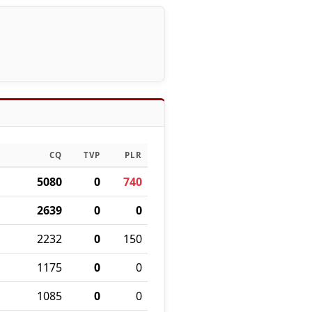
CQ
TVP
PLR
5080
0
740
2639
0
0
2232
0
150
1175
0
0
1085
0
0