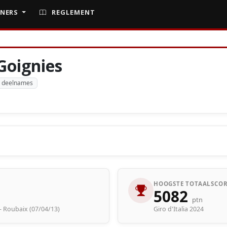
NERS
REGLEMENT
Goignies
 deelnames
HOOGSTE TOTAALSCOR
5082
ptn
s - Roubaix (07/04/13)
Giro d'Italia 2024