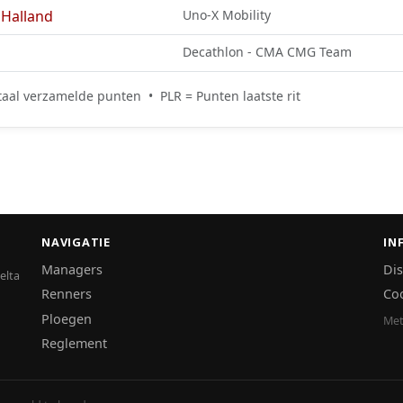
Halland
Uno-X Mobility
Decathlon - CMA CMG Team
aal verzamelde punten • PLR = Punten laatste rit
NAVIGATIE
IN
Managers
Dis
elta
Renners
Co
Ploegen
Met
Reglement