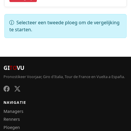
Selecteer een tweede ploeg om de vergelijking
te starten.
GI
TO
VU
Pronostikeer Voorjaar, Giro d'Italia, Tour de France en Vuelta a España.
NAVIGATIE
Managers
Renners
Ploegen