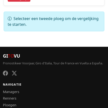
Selecteer een tweede ploeg om de vergelijking
te starten.
GI
TO
VU
Pronostikeer Voorjaar, Giro d'Italia, Tour de France en Vuelta a España.
NAVIGATIE
Managers
Renners
Ploegen