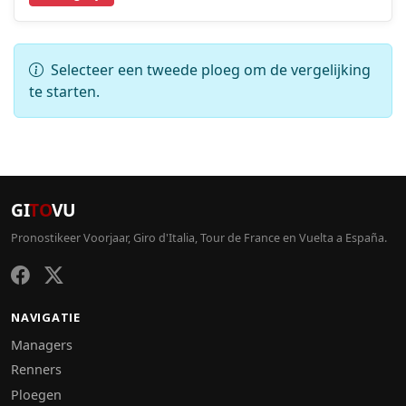
Selecteer een tweede ploeg om de vergelijking
te starten.
GI
TO
VU
Pronostikeer Voorjaar, Giro d'Italia, Tour de France en Vuelta a España.
NAVIGATIE
Managers
Renners
Ploegen