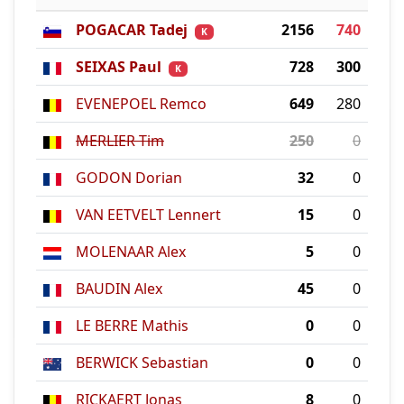
POGACAR Tadej
2156
740
K
SEIXAS Paul
728
300
K
EVENEPOEL Remco
649
280
MERLIER Tim
250
0
GODON Dorian
32
0
VAN EETVELT Lennert
15
0
MOLENAAR Alex
5
0
BAUDIN Alex
45
0
LE BERRE Mathis
0
0
BERWICK Sebastian
0
0
RICKAERT Jonas
8
0