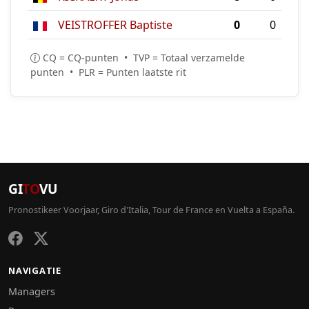
VEISTROFFER Baptiste
0
0
CQ = CQ-punten • TVP = Totaal verzamelde
punten • PLR = Punten laatste rit
GI
TO
VU
Pronostikeer Voorjaar, Giro d'Italia, Tour de France en Vuelta a España.
NAVIGATIE
Managers