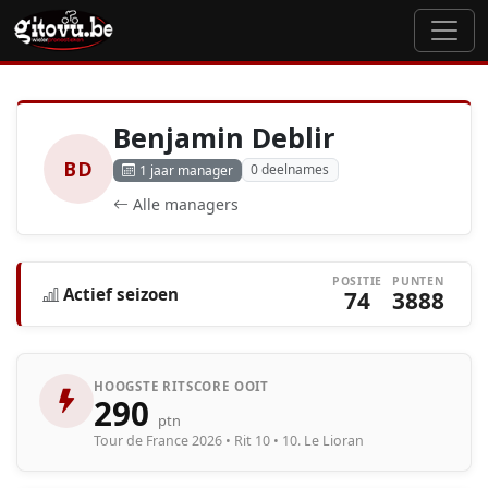
Benjamin Deblir
BD
0 deelnames
1 jaar manager
Alle managers
POSITIE
PUNTEN
Actief seizoen
74
3888
HOOGSTE RITSCORE OOIT
290
ptn
Tour de France 2026 • Rit 10 • 10. Le Lioran